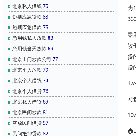
北京私人借钱
75
为
短期应急贷款
83
360
短期应急借款
75
零
急用钱私人放款
83
较
急用钱当天放款
69
贷
北京上门放款公司
77
贷
北京个人放款
79
北京个人借钱
74
1
北京个人借贷
76
网
北京私人借贷
69
北京民间放款
81
1
空放民间借贷
57

民间抵押贷款
82