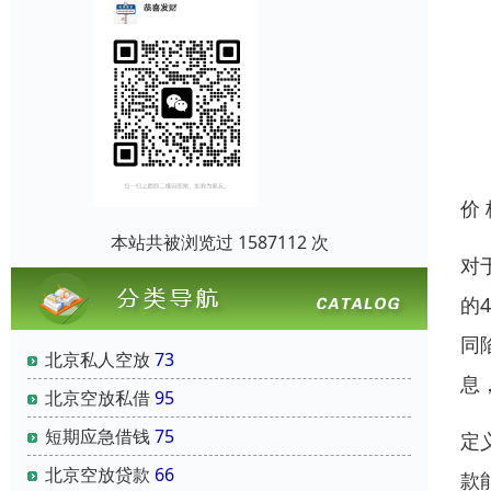
价
本站共被浏览过 1587112 次
对
的
同
北京私人空放
73
息
北京空放私借
95
短期应急借钱
75
定
北京空放贷款
66
款