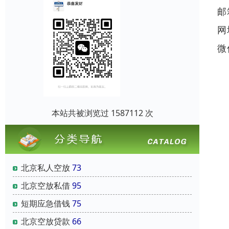
邮
网
微
本站共被浏览过 1587112 次
北京私人空放
73
北京空放私借
95
短期应急借钱
75
北京空放贷款
66