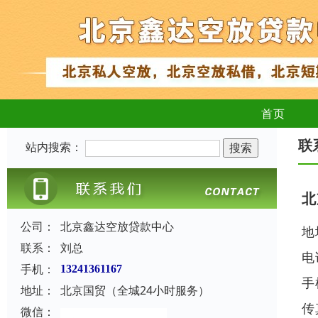
首页
联
站内搜索：
北
公司：
北京鑫达空放贷款中心
地
联系：
刘总
电
手机：
13241361167
手
地址：
北京国贸（全城24小时服务）
传
微信：