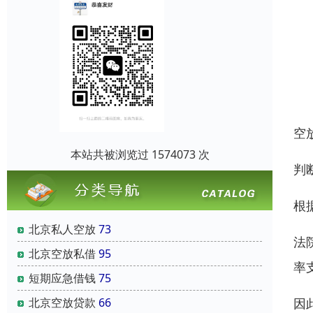
空
本站共被浏览过 1574073 次
判
根
北京私人空放
73
法
北京空放私借
95
率
短期应急借钱
75
因
北京空放贷款
66