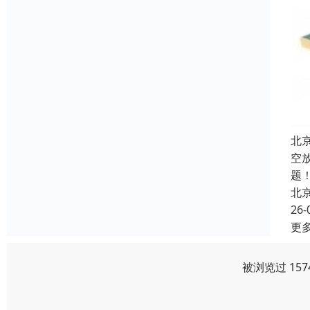
北
空
题
北
26-
更
被浏览过 15