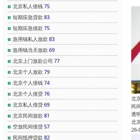
北京私人借钱
75
短期应急贷款
83
短期应急借款
75
急用钱私人放款
83
急用钱当天放款
69
北京上门放款公司
77
北京个人放款
79
北京个人借钱
74
北京个人借贷
76
北
北京私人借贷
69
民
透
北京民间放款
81
北
空放民间借贷
57
26-
民间抵押贷款
82