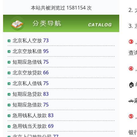
本站共被浏览过 1581154 次
2.
3
北京私人空放
73
③
北京空放私借
95
查
短期应急借钱
75
④
北京空放贷款
66
北京私人借钱
75

短期应急贷款
83

短期应急借款
75
急用钱私人放款
83
⑤
急用钱当天放款
69
银
北京上门放款公司
77