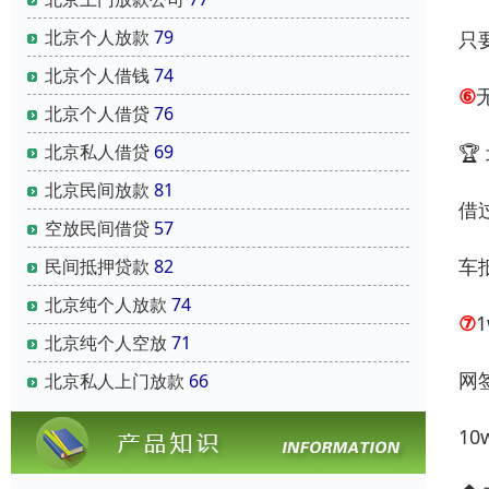
北京个人放款
79
只
北京个人借钱
74
⑥
北京个人借贷
76

北京私人借贷
69
北京民间放款
81
借
空放民间借贷
57
车
民间抵押贷款
82
北京纯个人放款
74
⑦
北京纯个人空放
71
网
北京私人上门放款
66
1