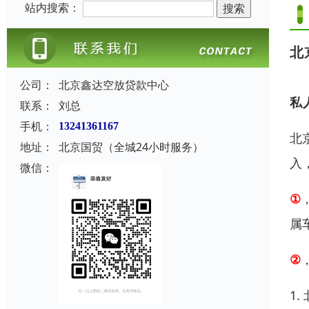
站内搜索：
北
公司：
北京鑫达空放贷款中心
私
联系：
刘总
手机：
13241361167
北
地址：
北京国贸（全城24小时服务）
入
微信：
①
属
②
1