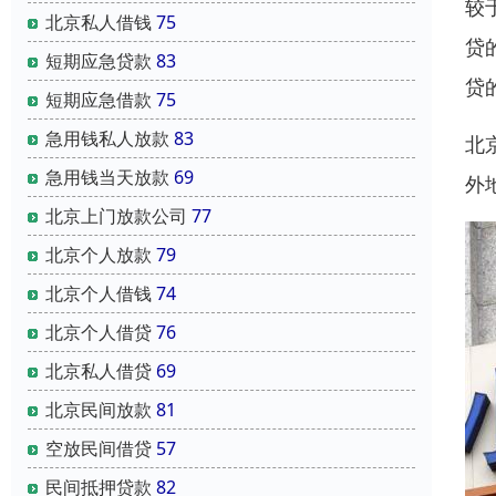
较
北京私人借钱
75
贷
短期应急贷款
83
贷
短期应急借款
75
急用钱私人放款
83
北
急用钱当天放款
69
外
北京上门放款公司
77
北京个人放款
79
北京个人借钱
74
北京个人借贷
76
北京私人借贷
69
北京民间放款
81
空放民间借贷
57
民间抵押贷款
82