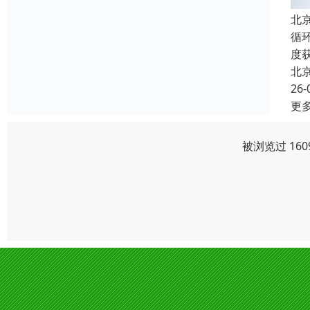
北
循
度
北
26-
更
被浏览过 16