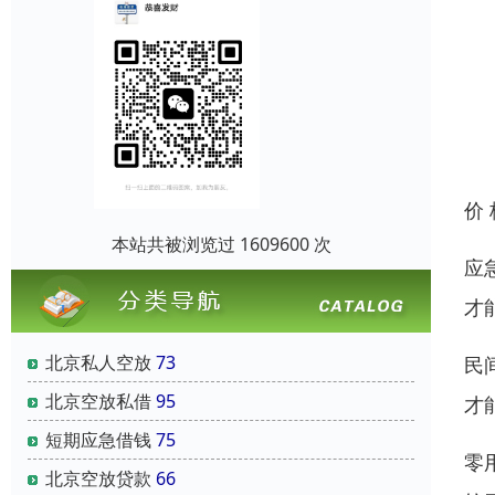
价
本站共被浏览过 1609600 次
应
才
北京私人空放
73
民
北京空放私借
95
才
短期应急借钱
75
零
北京空放贷款
66