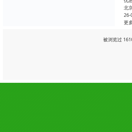
优
北
26-
更
被浏览过 16