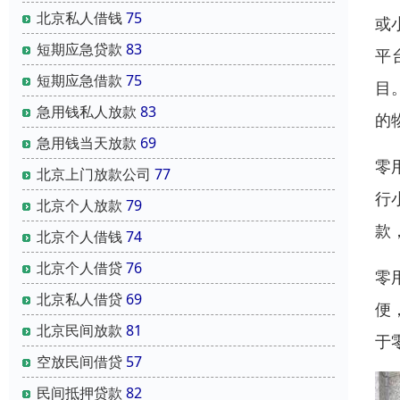
北京私人借钱
75
或
短期应急贷款
83
平
短期应急借款
75
目
急用钱私人放款
83
的
急用钱当天放款
69
零
北京上门放款公司
77
行
北京个人放款
79
款
北京个人借钱
74
北京个人借贷
76
零
北京私人借贷
69
便
北京民间放款
81
于
空放民间借贷
57
民间抵押贷款
82