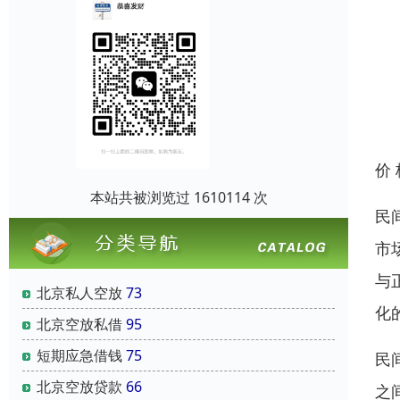
价
本站共被浏览过 1610114 次
民
市
与
北京私人空放
73
化
北京空放私借
95
短期应急借钱
75
民
北京空放贷款
66
之