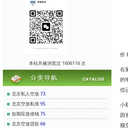
价
本站共被浏览过 1606116 次
在
的
偿
北京私人空放
73
北京空放私借
95
小
短期应急借钱
75
因
北京空放贷款
66
额