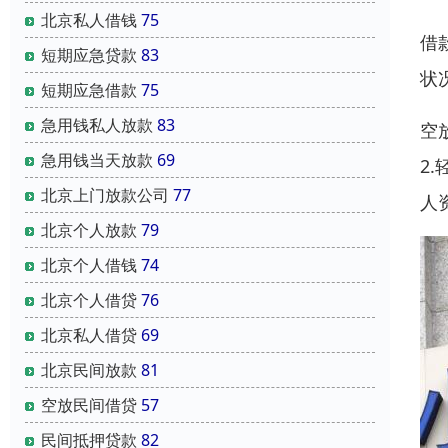
北京私人借钱
75
借
短期应急贷款
83
状
短期应急借款
75
急用钱私人放款
83
空
急用钱当天放款
69
2
北京上门放款公司
77
人
北京个人放款
79
北京个人借钱
74
北京个人借贷
76
北京私人借贷
69
北京民间放款
81
空放民间借贷
57
民间抵押贷款
82