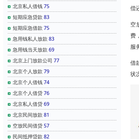
北京私人借钱
75
偿
短期应急贷款
83
空
短期应急借款
75
费
急用钱私人放款
83
服
急用钱当天放款
69
北京上门放款公司
77
借
北京个人放款
79
状
北京个人借钱
74
北京个人借贷
76
北京私人借贷
69
北京民间放款
81
空放民间借贷
57
民间抵押贷款
82