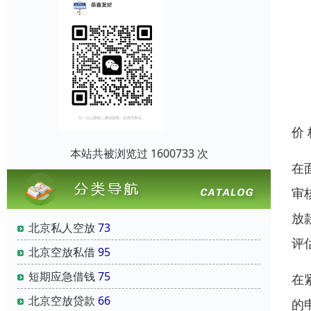
价
本站共被浏览过 1600733 次
在
审
放
北京私人空放
73
评
北京空放私借
95
短期应急借钱
75
在
北京空放贷款
66
的