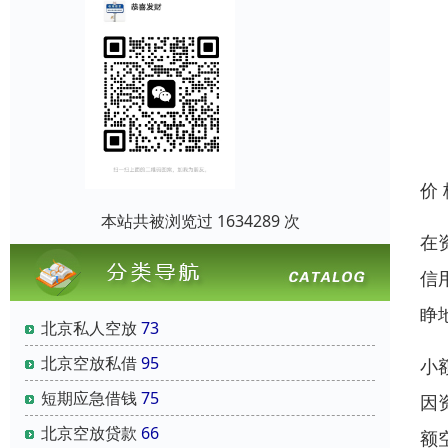
价
本站共被浏览过 1634289 次
在
信
睁
北京私人空放
73
北京空放私借
95
小
短期应急借钱
75
因
北京空放贷款
66
额