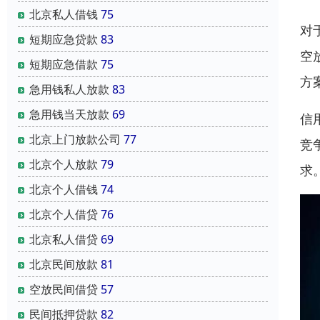
北京私人借钱
75
对
短期应急贷款
83
空
短期应急借款
75
方
急用钱私人放款
83
急用钱当天放款
69
信
北京上门放款公司
77
竞
北京个人放款
79
求
北京个人借钱
74
北京个人借贷
76
北京私人借贷
69
北京民间放款
81
空放民间借贷
57
民间抵押贷款
82